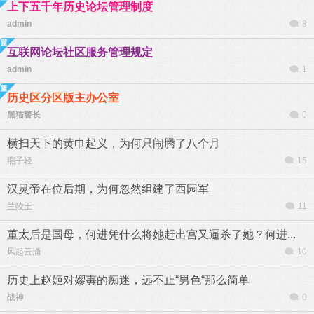
上下五千年历史论坛管理制度
admin
8
互联网论坛社区服务管理规定
admin
1
历史区分区版主办公室
黑猫警长
0
横扫天下的黄巾起义，为何只闹腾了八个月
燕子轻
15
汉灵帝在位后期，为何忽然组建了西园军
兰陵王
11
董太后是国母，何进凭什么将她赶出宫又逼杀了她？何进...
风起云涌
10
历史上赵姬对嫪毐的痴迷，远不止“男色“那么简单
战神
0