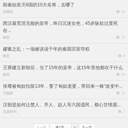
助秦始皇灭6国的10大名将，去哪了
伍棵松
24
西汉最荒淫无能的皇帝，终日沉迷女色，45岁纵欲过度死
在...
南宫
12
嫪毐之乱：一场被误读千年的秦国宗室夺权
南宫
8
王莽建立新朝后，当了15年的皇帝，这15年里他都在干什么
南宫
10
张骞被匈奴扣留13年，娶了匈奴老婆，带回来一株“改变中...
万能胶
13
汉朝是如何让楚人、齐人、赵人等六国遗民，都心甘情愿...
石器时代
7
上一页
第1页
下一页