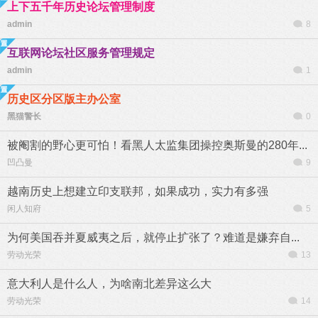
上下五千年历史论坛管理制度
admin
8
互联网论坛社区服务管理规定
admin
1
历史区分区版主办公室
黑猫警长
0
被阉割的野心更可怕！看黑人太监集团操控奥斯曼的280年...
凹凸曼
9
越南历史上想建立印支联邦，如果成功，实力有多强
闲人知府
5
为何美国吞并夏威夷之后，就停止扩张了？难道是嫌弃自...
劳动光荣
13
意大利人是什么人，为啥南北差异这么大
劳动光荣
14