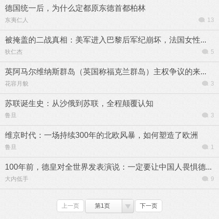
德国统一后，为什么定都原东德首都柏林
东夷仁人
13
被掩盖的二战真相：美军进入巴黎后军纪崩坏，法国女性...
狄仁杰
5
英阿马尔维纳斯群岛（英国称福克兰群岛）主权争议的来...
花容月貌
3
苏联诞生史：从沙俄到苏联，全程颠覆认知
鲁旦
3
维京时代：一场持续300年的北欧风暴，如何塑造了欧洲
鲁旦
1
100年前，德皇对全世界发表演说：一定要让中国人畏惧德...
大内低手
9
上一页
第1页
下一页